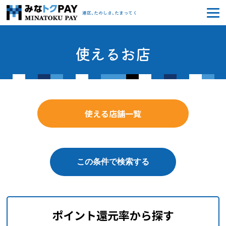
みなトクPAY
港区、たのしさ、たまってく
使えるお店
使える店舗一覧
ポイント還元率から探す