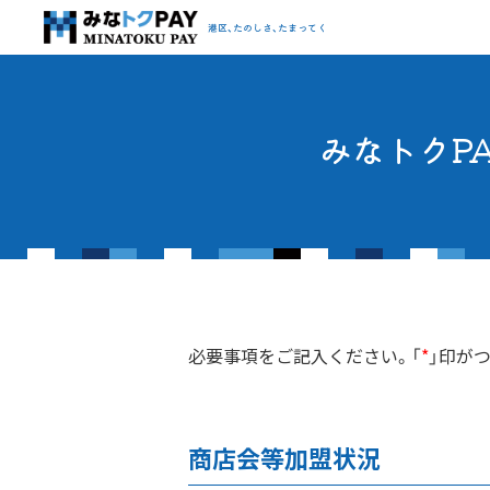
みなトクPAY
港区、たのしさ、たまってく
みなトクP
必要事項をご記入ください。「
*
」印が
商店会等加盟状況