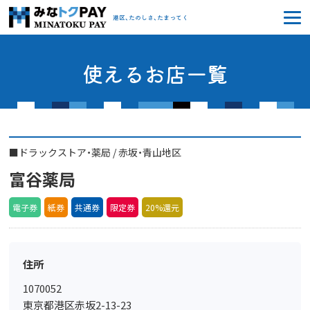
みなトクPAY
港区、たのしさ、たまってく
使えるお店一覧
■
ドラックストア・薬局
/
赤坂・青山地区
富谷薬局
電子券
紙券
共通券
限定券
20%還元
住所
1070052
東京都港区赤坂2-13-23