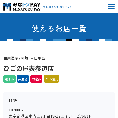
みなトクPAY
港区、たのしさ、たまってく
使えるお店一覧
■
居酒屋
/
赤坂・青山地区
ひごの屋表参道店
電子券
共通券
限定券
20%還元
住所
1070062
東京都港区南青山3丁目18-17エイジービルB1F