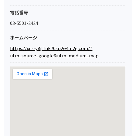
電話番号
03-5501-2424
ホームページ
https://xn--y8jl1nk70sp2e4m2g.com/?
utm_source=google&utm_medium=map