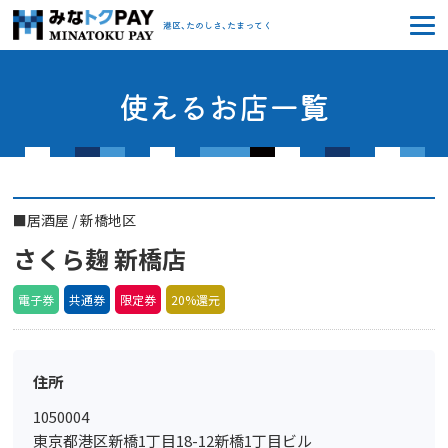
みなトクPAY
港区、たのしさ、たまってく
使えるお店一覧
■
居酒屋
/
新橋地区
さくら麹 新橋店
電子券
共通券
限定券
20%還元
住所
1050004
東京都港区新橋1丁目18-12新橋1丁目ビル