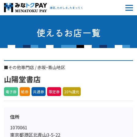
みなトクPAY
港区、たのしさ、たまってく
使えるお店一覧
■
その他専門店
/
赤坂・青山地区
山陽堂書店
電子券
紙券
共通券
限定券
20%還元
住所
1070061
東京都港区北青山3-5-22