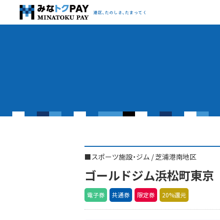
みなトクPAY
港区、たのしさ、たまってく
■
スポーツ施設・ジム
/
芝浦港南地区
ゴールドジム浜松町東京
電子券
共通券
限定券
20%還元