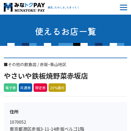
みなトクPAY
港区、たのしさ、たまってく
使えるお店一覧
■
その他の飲食店
/
赤坂・青山地区
やさいや鉄板焼野菜赤坂店
電子券
共通券
限定券
20%還元
住所
1070052
東京都港区赤坂3-11-14赤坂ベルゴ1階