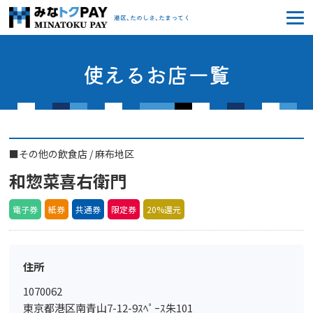
みなトクPAY
港区、たのしさ、たまってく
使えるお店一覧
■
その他の飲食店
/
麻布地区
和惣菜喜右衛門
電子券
紙券
共通券
限定券
20%還元
住所
1070062
東京都港区南青山7-12-9ｽﾍﾟｰｽ朱101