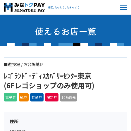
みなトクPAY
港区、たのしさ、たまってく
使えるお店一覧
■
遊技場
/
お台場地区
ﾚｺﾞﾗﾝﾄﾞ･ﾃﾞｨｽｶﾊﾞﾘｰｾﾝﾀｰ東京
(6Fレゴショップのみ使用可)
電子券
紙券
共通券
限定券
10%還元
住所