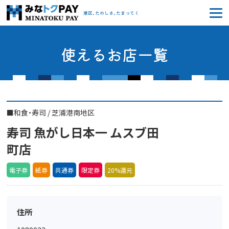
みなトクPAY
港区、たのしさ、たまってく
使えるお店一覧
■
和食・寿司
/
芝浦港南地区
寿司 魚がし日本一 ムスブ田
町店
電子券
紙券
共通券
限定券
20%還元
住所