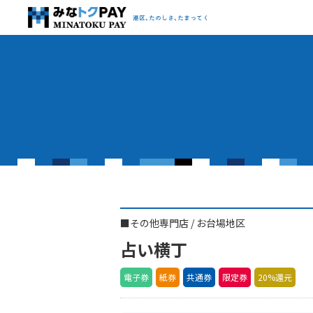
みなトクPAY
港区、たのしさ、たまってく
■
その他専門店
/
お台場地区
占い横丁
電子券
紙券
共通券
限定券
20%還元