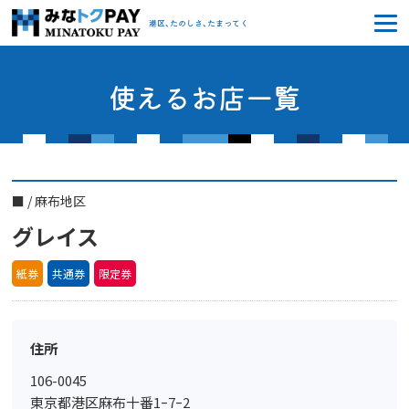
みなトクPAY
港区、たのしさ、たまってく
使えるお店一覧
■
/
麻布地区
グレイス
紙券
共通券
限定券
住所
106-0045
東京都港区麻布十番1ｰ7ｰ2