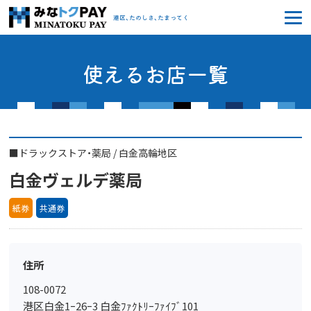
みなトクPAY
港区、たのしさ、たまってく
使えるお店一覧
■
ドラックストア・薬局
/
白金高輪地区
白金ヴェルデ薬局
紙券
共通券
住所
108-0072
港区白金1ｰ26ｰ3 白金ﾌｧｸﾄﾘｰﾌｧｲﾌﾞ101