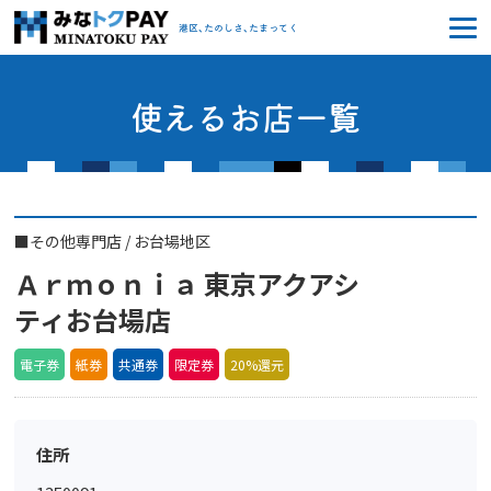
みなトクPAY
港区、たのしさ、たまってく
使えるお店一覧
■
その他専門店
/
お台場地区
Ａｒｍｏｎｉａ 東京アクアシ
ティお台場店
電子券
紙券
共通券
限定券
20%還元
住所