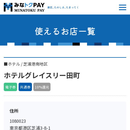
みなトクPAY
港区、たのしさ、たまってく
使えるお店一覧
■
ホテル
/
芝浦港南地区
ホテルグレイスリー田町
電子券
共通券
10%還元
住所
1080023
東京都港区芝浦3-8-1