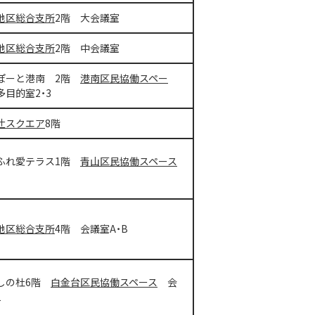
地区総合支所
2階 大会議室
地区総合支所
2階 中会議室
ぽーと港南 2階
港南区民協働スペー
目的室2・3
辻スクエア
8階
ふれ愛テラス1階
青山区民協働スペース
地区総合支所
4階 会議室A・B
しの杜6階
白金台区民協働スペース
会
1