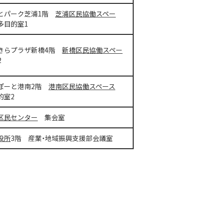
とパーク芝浦1階
芝浦区民協働スペー
目的室1
きらプラザ新橋4階
新橋区民協働スペー
2
ぽーと港南2階
港南区民協働スペース
的室2
区民センター
集会室
役所
3階 産業・地域振興支援部会議室
。