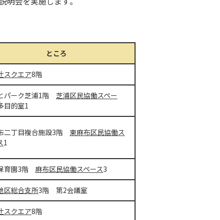
説明会を実施します。
ところ
辻スクエア
8階
とパーク芝浦1階
芝浦区民協働スペー
目的室1
布二丁目複合施設3階
東麻布区民協働ス
ス
1
保育園3階
麻布区民協働スペース
3
地区総合支所
3階 第2会議室
辻スクエア
8階