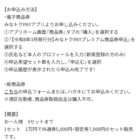
【お申込み方法】
・電子商品券
みなトク
PAY
アプリよりお申し込みください。
①
アプリホーム画面『商品券』タブの『購入』を選択する
②
『【令和
8
年
3
月発行分】みなトク
PAY
プレミアム商品券申込』を
選択する
③
氏名など本人のプロフィールを入力（新規登録の方のみ）
④
申込希望セット数を入力し、『申込む』を選択
⑤
申込履歴が表示されたら申込み完了です！
・紙商品券
こちら
の申込フォームまたは、ハガキにてお申込みください。
※港区在勤者、商品券取扱店主は購入不可。
【概要】
お一人様
3
セットまで
1
セット
1
万円で共通券
5,000
円・限定券
7,000
円のセット販売
です。