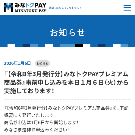
みなトクPAY
港区、たのしさ、たまってく
お知らせ
2026年1月6日
お知らせ
『【令和8年3月発行分】みなトクPAYプレミアム
商品券』事前申し込みを本日１月６日（火）から
実施しております！
『【令和
8
年
3
月発行分】みなトク
PAY
プレミアム商品券』を、下記
概要にて発行いたします。
商品券申込は
1
月
6
日から開始します！
みなさま是非お申込みください！