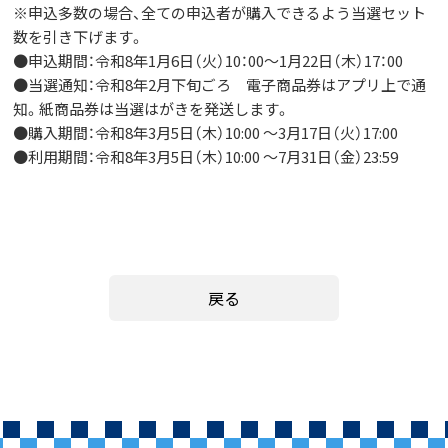
※
申込多数の場合、全ての申込者が購入できるよう当選セット
数を引き下げます。
●
申込期間：令和
8
年
1
月
6
日（火）
10
：
00
～
1
月
22
日（木）
17
：
00
●
当選通知：令和
8
年
2
月下旬ごろ 電子商品券はアプリ上で通
知。紙商品券は当選はがきを発送します。
●
購入期間：令和
8
年
3
月
5
日（木）
10:00
～
3
月
17
日（火）
17:00
●
利用期間：令和
8
年
3
月
5
日（木）
10:00
～
7
月
31
日（金）
23:59
戻る